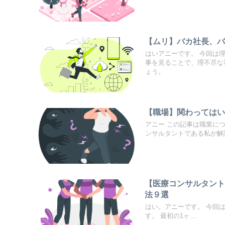
【ムリ】バカ社長、
はいアニーです。 今回は
事を見ることで、理不尽な
ょう。
【職場】関わっては
アニー この記事は職業に
ンサルタントである私が解説.
【医療コンサルタン
法９選
はい。アニーです。 今回
す。 最初の1ヶ...