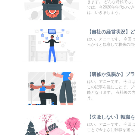
きます。 どんな時代でも
では、今2020年年代ので
は、いきましょう。
【自社の経営状況】
はい。アニーです。 今回
っかりと観察して将来の自
【研修か洗脳か】ブ
はい。アニーです。 今回
この記事を読むことで、ブ
能となります。 有料級の
う。
【失敗しない】転職
はい。アニーです。 今回
ことで今まさに転職を迷っ