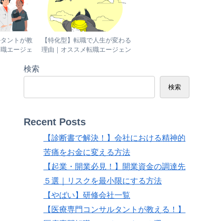
ルタントが教
【特化型】転職で人生が変わる
転職エージェ
理由｜オススメ転職エージェン
ト1５選
検索
検索
Recent Posts
【診断書で解決！】会社における精神的
苦痛をお金に変える方法
【起業・開業必見！】開業資金の調達先
５選｜リスクを最小限にする方法
【やばい】研修会社一覧
【医療専門コンサルタントが教える！】