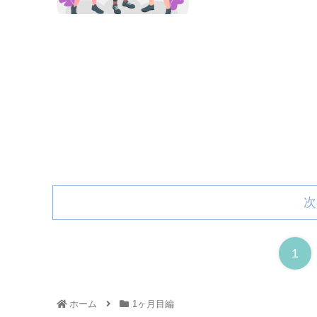
次
1
ホーム
1ヶ月目編