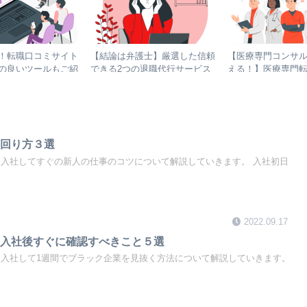
！転職口コミサイト
【結論は弁護士】厳選した信頼
【医療専門コンサ
の良いツールもご紹
できる2つの退職代行サービス
える！】医療専門
｜おすすめできる理由も徹底解
ント１３選
説
ち回り方３選
は入社してすぐの新人の仕事のコツについて解説していきます。 入社初日
2022.09.17
】入社後すぐに確認すべきこと５選
は入社して1週間でブラック企業を見抜く方法について解説していきます。