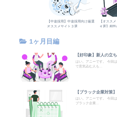
【中途採用】中途採用向け厳選
【オススメ
オススメサイト３選
４選】相性
介！
1ヶ月目編
【好印象】新人の立
はい。アニーです。 今回
で意気込む人も...
【ブラック企業対策
はい。アニーです。 今回
ブラック企業...