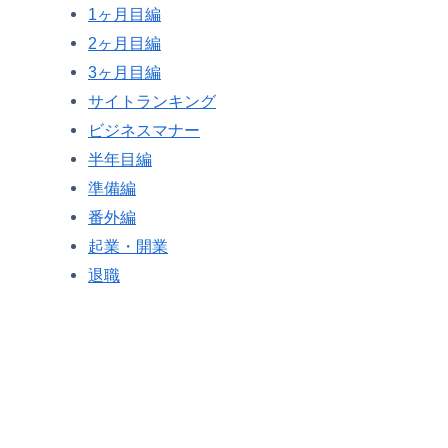
1ヶ月目編
2ヶ月目編
3ヶ月目編
サイトランキング
ビジネスマナー
半年目編
準備編
番外編
起業・開業
退職