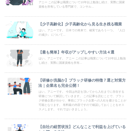
アニー この記事は職業について10年以上勉強し続け、実際に国家
資格を所有している専門家で、コンサル...
【少子高齢化】少子高齢化から見る生き残る職業
はい。アニーです。 日本での将来で、確実であろう一つ。 『人口
の減少』 について...
【最も簡単】年収がアップしやすい方法４選
はい。アニーです。 アニー この記事は職業について10年以上勉強
し続け、実際に国家資格を所有...
【研修か洗脳か】ブラック研修の特徴７選と対策方
法｜企業名も完全公開！
はい。アニーです。 今回は内定を頂いてから入社までに存在する
研修について解説していきます。 この記事を読むことで、ブラッ
ク研修企業が分かり、事前にブラック企業への入社を避けることが
可能となります。 有料級の内容ですので確認しておくことをオス
スメします。 それではいきましょう。
【自社の経営状況】どんなことで利益を上げている