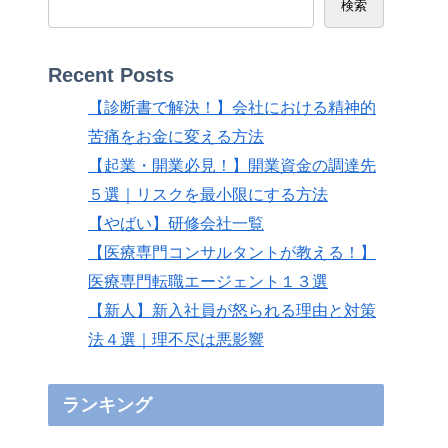
検索
Recent Posts
【診断書で解決！】会社における精神的
苦痛をお金に変える方法
【起業・開業必見！】開業資金の調達先
５選｜リスクを最小限にする方法
【やばい】研修会社一覧
【医療専門コンサルタントが教える！】
医療専門転職エージェント１３選
【新人】新入社員が怒られる理由と対策
法４選｜理不尽は悪影響
ランキング