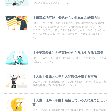
について解説していきます。 ...
【転職成功可能】40代からの具体的な転職方法
はい。アニーです。 今回は４０代からの転職方法について解説し
ていきます。 結論からいうと４０代の転職は可能です。 しかし、
２０代、３０代と比較して求められることが多いので、なかなか上
手くいかない人が多くなっているのです。 それではいきましょ
う。
【少子高齢化】少子高齢化から見る生き残る職業
はい。アニーです。 日本での将来で、確実であろう一つ。 『人口
の減少』 について...
【人生】健康と仕事と人間関係を制する方法
アニー この記事は職業について10年以上勉強し続け、実際に国家
資格を所有している専門家で、コンサル...
【人生・仕事・年齢】絶望している人に見てほしい
事
アニー この記事は職業について10年以上勉強し続け、実際に国家